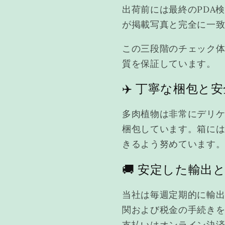
出荷前には最終のPDA
が掲載写真と完全に一
この三段階のチェック体
質を保証しています。
✈️ 丁寧な梱包と
多肉植物は非常にデリ
梱包しています。箱に
きるよう努めています
🚚 安定した輸
当社は毎週定期的に輸
関および税金の手続き
支払いはオンライン決