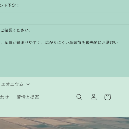
ゼント予定！
をご確認ください。
で、葉形が締まりやすく、広がりにくい単頭苗を優先的にお選びい
アエオニウム
ロ
カ
グ
ー
合わせ
苦情と提案
イ
ト
ン